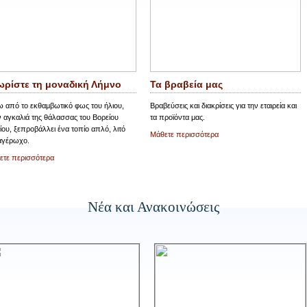
ωρίστε τη μοναδική Λήμνο
Τα βραβεία μας
ω από το εκθαμβωτικό φως του ήλιου,
Βραβεύσεις και διακρίσεις για την εταιρεία και
 αγκαλιά της θάλασσας του Βορείου
τα προϊόντα μας.
ίου, ξεπροβάλλει ένα τοπίο απλό, λιτό
Μάθετε περισσότερα
 αγέρωχο.
ετε περισσότερα
Νέα και Ανακοινώσεις