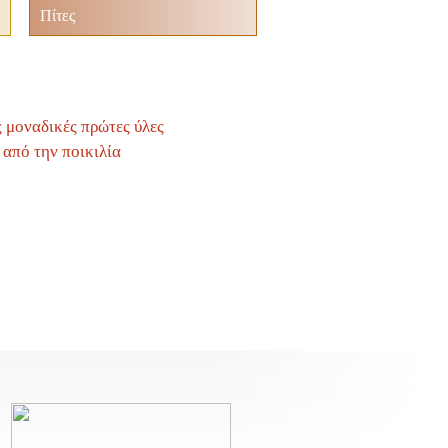
Πίτες
 μοναδικές πρώτες ύλες
ι από την ποικιλία
υσάφη στη Λήμνο